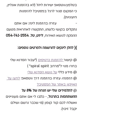
בטלפון/ווטסאפ ישירות ליהל (לא בהזמנת אונליין, 
כי המקום סגור לרגל בפסטיבל להזמנות 
חיצוניות). 
-		עזרה בהזמנת לינה: אם אתם 
נתקלים בקושי כלשהו, התקשרו לאחראית מטעם 
ההפקה לנושא האירוח, 
ליזט, טל. 054-741-2554
}{ להלן לינקים להרשמה ולפרטים נוספים:
@ קישור
 להזמנת כרטיסים
 (*עבור הסדנא שלי 
בחרו מנוי ל"מרחב spiral spirit" )
@ מידע כללי 
על נושא הסדנא שלי
@ הזמנה/ עזרה בהזמנה דרך ווטסאפ: 
לחצו על 
האייקון באתר של הפסטיבל
@ 
לתלמידים שלי יש הנחה של 8% על 
ההשתתפות בתרגול
, - כתבו לי אם אתם מעוניינים 
ואשלח לכם קוד קופון (מי שכבר נרשם ושילם 
יקבל זיכוי).