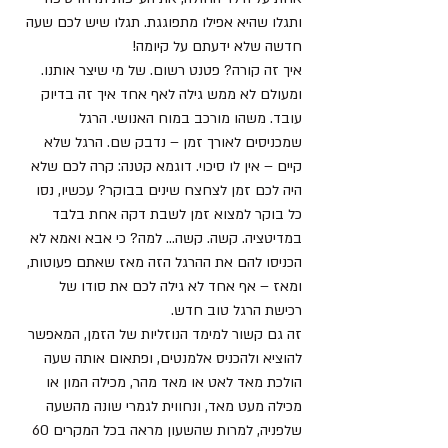
ותגלו שהיא אפילו מתפוגגת. תגלו שיש לכם שעה 
חדשה שלא ידעתם על קיומה! 
איך זה קורה? פטנט רשום. של מי שיצר אותנו. 
ומעולם לא ממש גילה לאף אחד איך זה בדיוק 
עובד. משהו מורכב במוח האנושי. הרגל 
שמכניסים לאורך זמן – נדבק שם. הרגל שלא 
קיים – אין לו סיכוי. דוגמא קטנה: קרה לכם שלא 
היה לכם זמן לצחצח שינים בבוקר? עכשיו, נסו 
כל בוקר למצוא זמן לשבת דקה אחת בלבד 
במדיטציה. קשה. קשה... למה? כי אבא ואמא לא 
הכניסו להם את ההרגל הזה מאז שאתם פעוטות, 
ומאז – אף אחד לא גילה לכם את סודו של 
רכישת הרגל טוב חדש. 
זה גם קשור למימד הנוזליות של הזמן, המאפשר 
להוציא ולהכניס אלמנטים, ופתאום אותה שעה 
הולכת מאד לאט או מאד מהר, מכילה המון או 
מכילה מעט מאד, ונחווית לגמרי שונה מהשעה 
שלפניה, למרות שהשעון מראה בכל המקרים 60 