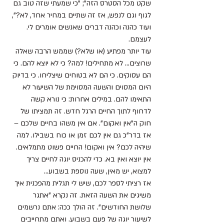
שקט מכל הסטרס הזה"; "כי שמעתי שזה טוב גם 
לגוף וגם לנפש, אז זה שתיים במחיר אחד, לא?", 
ועוד כהנה וכהנה דברים שאנשים אומרים לי. 
לעצמם. 
עוד יותר מפתיע (או שלא?) שממש הרבה שאלה 
שרוצים... לא מתחילים! למה? כי לא יוצא להם. כי 
הם עסוקים. כי הם לא בטוחים שיצליחו. כי בדיוק 
היום המסוים והשעה המסוימת של השיעור לא 
התאימו להם. במילים אחרות: כי נורא קשה 
לדחוף לתוך החיים הרגל חדש. זה תמציתו של 
חוק ה"אין ואקום". אם אין משהו בחיים שלכם – 
אז בדר"כ גם אין לכם זמן או כוח בשבילו. למה 
שיהיה לכם? אין ואקום! החיים פשוט מתמלאים. 
אין יוצא ואין בא. כדי להכניס יוגה לחיים צריך 
למצוא, יש מאין, שעה נוספת בשבוע... 
אז רציתי לספר לכם, שיש לי תגלית מהפכנית איך 
משיגים את השעה הזאת. זה נקרא "אתגר 
שלושת החודשים". זה הולך ככה: אתם נרשמים 
לשיעור יוגה של פעם בשבוע. ואתם מתחייבים 