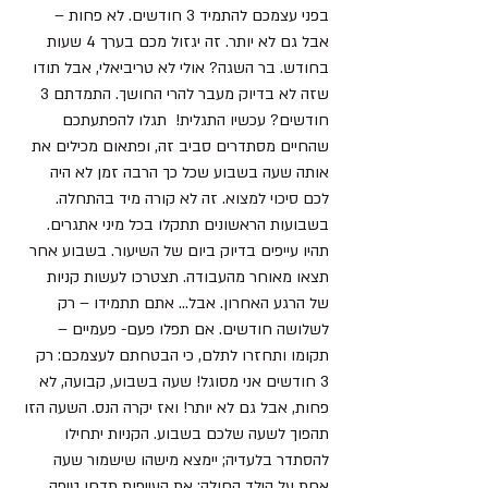
בפני עצמכם להתמיד 3 חודשים. לא פחות – 
אבל גם לא יותר. זה יגזול מכם בערך 4 שעות 
בחודש. בר השגה? אולי לא טריביאלי, אבל תודו 
שזה לא בדיוק מעבר להרי החושך. התמדתם 3 
חודשים? עכשיו התגלית!  תגלו להפתעתכם 
שהחיים מסתדרים סביב זה, ופתאום מכילים את 
אותה שעה בשבוע שכל כך הרבה זמן לא היה 
לכם סיכוי למצוא. זה לא קורה מיד בהתחלה. 
בשבועות הראשונים תתקלו בכל מיני אתגרים. 
תהיו עייפים בדיוק ביום של השיעור. בשבוע אחר 
תצאו מאוחר מהעבודה. תצטרכו לעשות קניות 
של הרגע האחרון. אבל... אתם תתמידו – רק 
לשלושה חודשים. אם תפלו פעם- פעמיים – 
תקומו ותחזרו לתלם, כי הבטחתם לעצמכם: רק 
3 חודשים אני מסוגל! שעה בשבוע, קבועה, לא 
פחות, אבל גם לא יותר! ואז יקרה הנס. השעה הזו 
תהפוך לשעה שלכם בשבוע. הקניות יתחילו 
להסתדר בלעדיה; יימצא מישהו שישמור שעה 
אחת על הילד החולה; את העייפות תדחו טיפה 