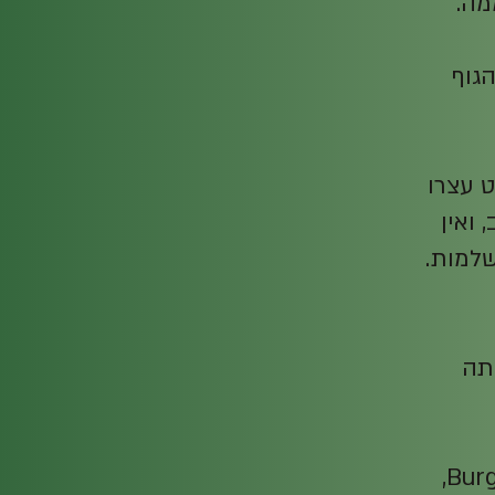
גוף
ט עצרו
 ואין
שלמות.
תה
את התרגול הזה למדתי ממורה יוצא דופן ורב השראה בשם Burgs,