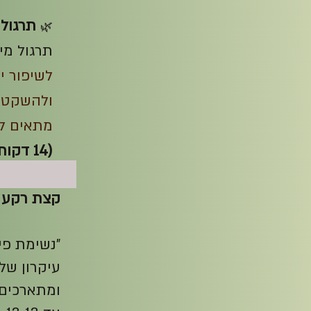
תרגול 
🌿
תרגול מי
לשיפור יכ
ולהשקטה
מתאים למ
(14 דקות)
קצת רקע ע
"נשימת פי
עיקרון של