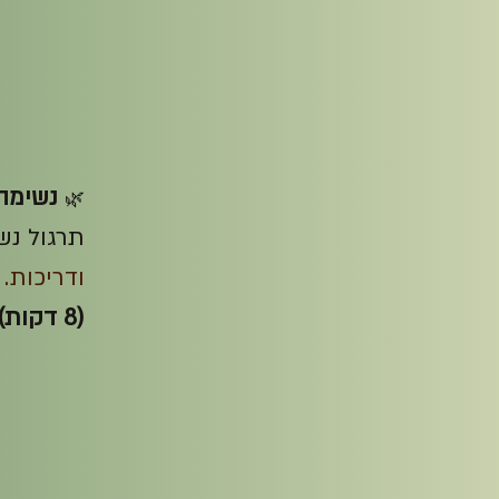
נשימה
🌿
תרגול נש
ודריכות.
(8 דקות)