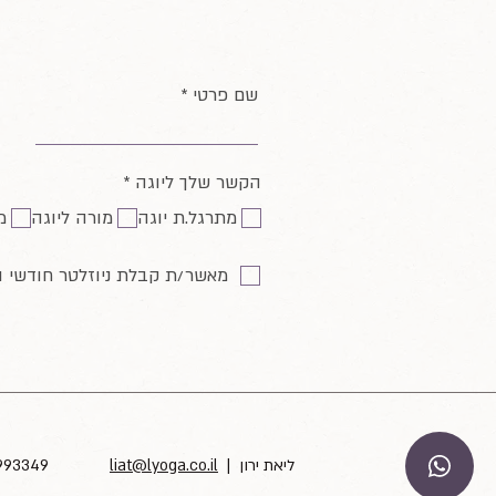
שם פרטי
ח
הקשר שלך ליוגה
*
ו
מתרגל.ת יוגה
מורה ליוגה
מ
ב
ה
מאשר/ת קבלת ניוזלטר חודשי 
| ליאת ירון
liat@lyoga.co.il
4993349