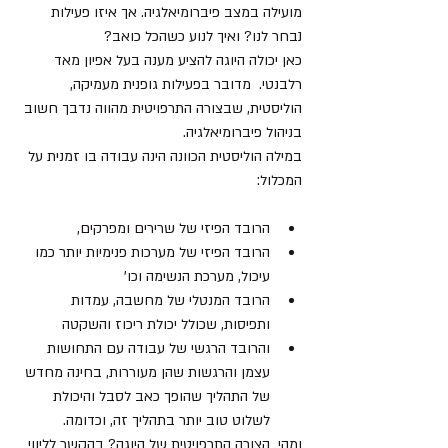
מועילה במצב פיברומיאלגיה. אך איזו פעילות 
נבחר לנו? ואיך לנוע כשהכל כואב? 
כאן יכולה היוגה להציע מענה בעל אפיון מאד 
רלבנטי.  מדובר בפעילות גופנית מעמיקה, 
הוליסטית, שבצורה התרפויטית מהווה נדבך חשוב 
בניהול פיברומיאלגיה. 
במילה הוליסטית הכוונה הינה עבודה בו זמנית על 
המכלול: 
הרובד הפיזי של שרירים ומפרקים,  
הרובד הפיזי של מערכות פנימיות יותר כמו 
עיכול, מערכת הנשימה וכו'  
הרובד המנטלי של מחשבה, עמדות 
ותפיסות, שכולל יכולת ריכוז והשקטה  
והרובד הרגשי של עבודה עם התחושות 
עצמן והרגשות שהן מעוררות, בחינה מחדש 
של התהליך שהופך כאב לסבל והיכולת 
לשלוט טוב יותר בתהליך זה, וכדומה.  
ומהי  הצורה התרפויטית של היוגה? בהקשר לליווי 