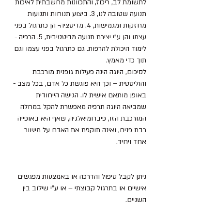
לתשומת לב, ריכוז, והתכוונות מחשבתית לאיכות 
תנועה שטובה לנו, 3. ביצוע תנוחות ותנועות 
מחזקות ומגמישות, 4. מדיטציה- הן כתרגול בפני 
עצמו והן ע"י יצירת תנועה מדיטטיבית, 5. הרפיה - 
לימוד היכולת להרפות. גם כתרגול בפני עצמו וגם 
תוך כדי מאמץ. 
לסיכום, היוגה הינה פעילות גופנית מורכבת 
והוליסטית – וכך היא פוגשת כל אדם, בכל מצב -  
באופן מותאם אישית לו. הגישה הייחודית 
שמביאה היוגה תרפיה מאפשרת להקל במחלה 
המורכבת הזו, פיברומיאלגיה, שאף היא באופייה 
רבת פנים, ואינה תוקפת את האדם על מישור 
אחד ויחיד. 
ניתן לקבל טיפול והדרכה או באמצעות מפגשים 
אישיים או בתרגול קבוצתי – או ע"י שילוב בין 
השניים. 